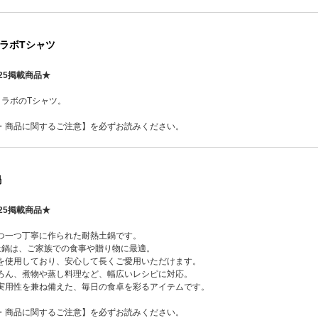
 コラボTシャツ
25掲載商品★
のコラボのTシャツ。
・商品に関するご注意】を必ずお読みください。
鍋
25掲載商品★
つ一つ丁寧に作られた耐熱土鍋です。
土鍋は、ご家族での食事や贈り物に最適。
を使用しており、安心して長くご愛用いただけます。
ろん、煮物や蒸し料理など、幅広いレシピに対応。
実用性を兼ね備えた、毎日の食卓を彩るアイテムです。
・商品に関するご注意】を必ずお読みください。