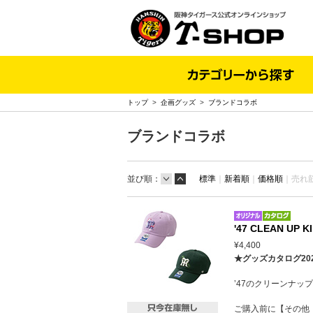
トップ
>
企画グッズ
>
ブランドコラボ
ブランドコラボ
並び順：
標準
｜
新着順
｜
価格順
｜
売れ
'47 CLEAN UP
¥4,400
★グッズカタログ20
’47のクリーンナ
ご購入前に【その他