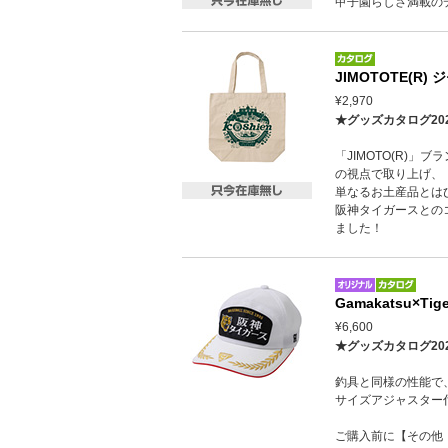
甲子園らしさ満載の
JIMOTOTE(R
¥2,970
★グッズカタログ20
「JIMOTO(R)
の視点で取り上げ、
単なるお土産品とは
阪神タイガースとのコ
ました！
Gamakatsu×Ti
¥6,600
★グッズカタログ20
釣具と同様の性能で
サイズアジャスター
ご購入前に【その他