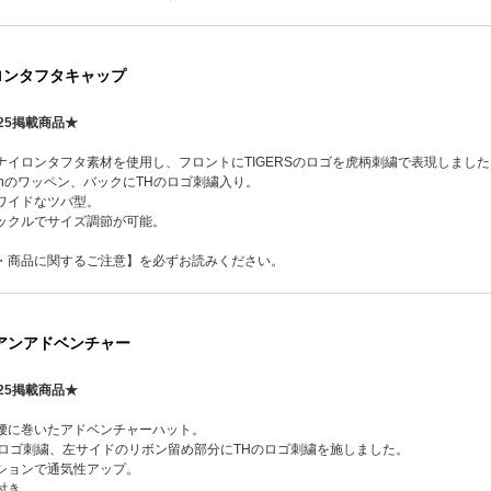
ナイロンタフタキャップ
25掲載商品★
ナイロンタフタ素材を使用し、フロントにTIGERSのロゴを虎柄刺繍で表現しました
ionのワッペン、バックにTHのロゴ刺繍入り。
ワイドなツバ型。
ックルでサイズ調節が可能。
・商品に関するご注意】を必ずお読みください。
ロリアンアドベンチャー
25掲載商品★
腰に巻いたアドベンチャーハット。
anロゴ刺繍、左サイドのリボン留め部分にTHのロゴ刺繍を施しました。
ションで通気性アップ。
付き。