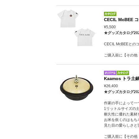
CECIL McBEE
¥5,500
★グッズカタログ20
CECIL McBEEと
ご購入前に【その他
Kaamos トラ土
¥26,400
★グッズカタログ20
作家の手によって一
1リットルサイズの
耐久性に優れた素材
お米を炊くのはもち
見た目の愛らしさと
ご購入前に【その他