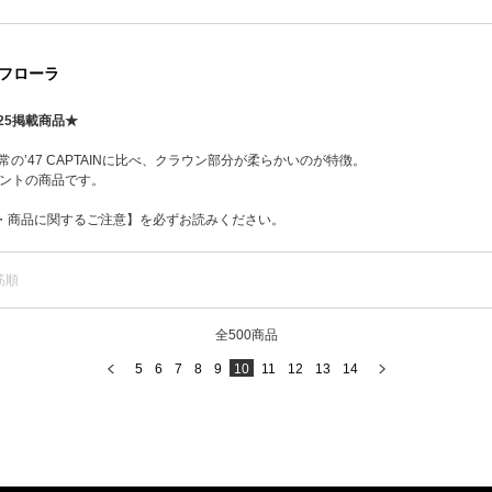
RL フローラ
25掲載商品★
Lは通常の’47 CAPTAINに比べ、クラウン部分が柔らかいのが特徴。
クセントの商品です。
・商品に関するご注意】を必ずお読みください。
筋順
全500商品
5
6
7
8
9
10
11
12
13
14