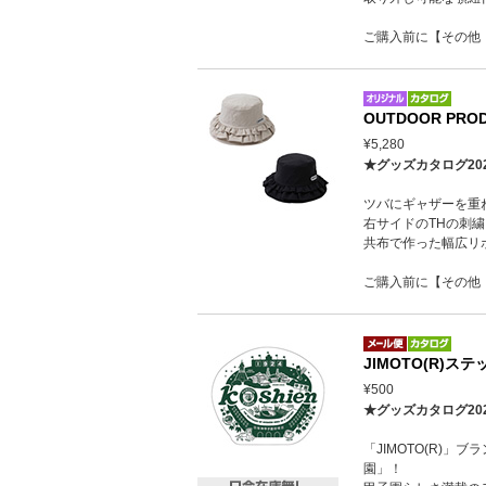
ご購入前に【その他
OUTDOOR PR
¥5,280
★グッズカタログ20
ツバにギャザーを重
右サイドのTHの刺繍。
共布で作った幅広リ
ご購入前に【その他
JIMOTO(R)ス
¥500
★グッズカタログ20
「JIMOTO(R)」
園」！