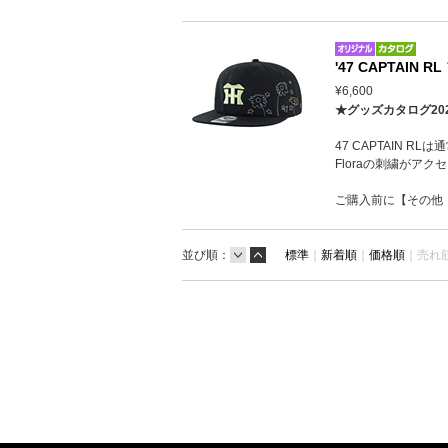
'47 CAPTAIN 
¥6,600
★グッズカタログ20
47 CAPTAIN R
Floraの刺繍がア
ご購入前に【その他
並び順：
標準
｜
新着順
｜
価格順
｜
売れ