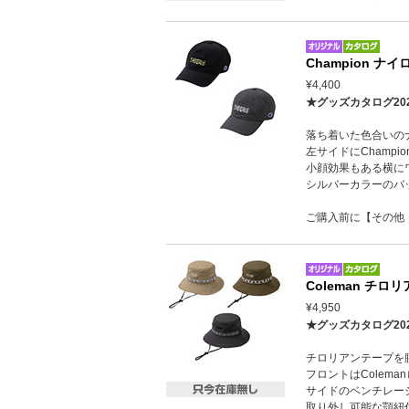
Champion 
¥4,400
★グッズカタログ20
落ち着いた色合いの
左サイドにChamp
小顔効果もある横に
シルバーカラーのバ
ご購入前に【その他
Coleman チ
¥4,950
★グッズカタログ20
チロリアンテープを
フロントはColem
サイドのベンチレー
取り外し可能な顎紐