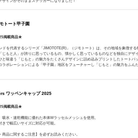
デザインがそのままステッカーになりました！
) ジモトート甲子園
25掲載商品★
」ブランドを代表するシリーズ「JIMOTOTE(R)」（ジモトート）は、その地域を象
「じもと人」が誇りに思っているもの、懐かしく思っているものなどを独自にデザ
ひと味違う「じもと」の魅力をたくさんデザインに詰め込みプリントしたトートバ
ラボレーションによる「甲子園」地区をフューチャーし「じもと」の魅力をふんだんに
gers ワッペンキャップ 2025
25掲載商品★
、吸水・速乾機能に優れた本体Wラッセルメッシュを使用。
付きで幅広いサイズに対応が可能。
・商品に関するご注意】を必ずお読みください。