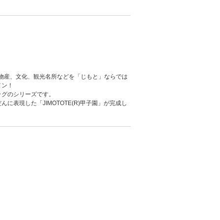
徴する物産、文化、観光名所などを「じもと」ならでは
イン！
ッグのシリーズです。
表現した「JIMOTOTE(R)甲子園」が完成し