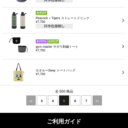
Peacock × Tigers ストレートドリンク
¥7,700
gym master サガラ刺繍トート
¥7,700
セオルー2way トートバッグ
¥7,700
全 500 商品
5
<<
3
4
6
7
>>
ご利用ガイド