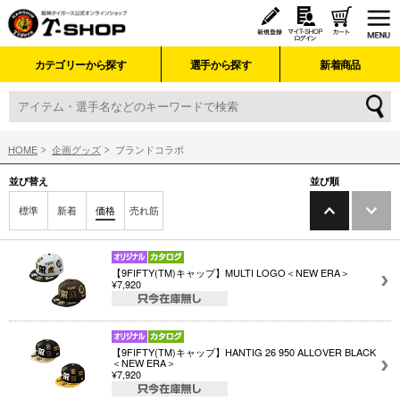
カテゴリーから探す
選手から探す
新着商品
HOME
企画グッズ
ブランドコラボ
並び替え
並び順
標準
新着
価格
売れ筋
【9FIFTY(TM)キャップ】MULTI LOGO＜NEW ERA＞
¥7,920
【9FIFTY(TM)キャップ】HANTIG 26 950 ALLOVER BLACK
＜NEW ERA＞
¥7,920