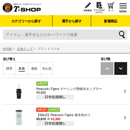
カテゴリーから探す
選手から探す
新着商品
HOME
企画グッズ
ブランドコラボ
並び替え
並び順
標準
新着
価格
売れ筋
Peacock×Tigers ゲーミング用保冷タンブラー
¥5,852
【SALE】Peacock×Tigers 保冷氷のう
¥5,610 ⇒
¥3,300