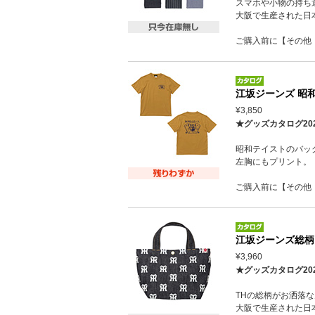
スマホや小物の持ち
大阪で生産された日
ご購入前に【その他
江坂ジーンズ 昭
¥3,850
★グッズカタログ20
昭和テイストのバッ
左胸にもプリント。
ご購入前に【その他
江坂ジーンズ総柄
¥3,960
★グッズカタログ20
THの総柄がお洒落
大阪で生産された日