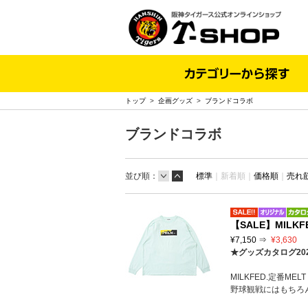
トップ
>
企画グッズ
>
ブランドコラボ
ブランドコラボ
並び順：
標準
｜
新着順｜
価格順
｜
売れ
【SALE】MILKFED
¥7,150 ⇒
¥3,630
★グッズカタログ20
MILKFED.定番M
野球観戦にはもちろ