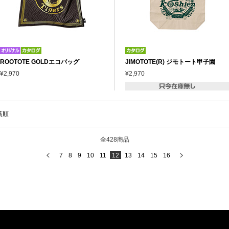
ROOTOTE GOLDエコバッグ
JIMOTOTE(R) ジモトート甲子園
¥2,970
¥2,970
筋順
全428商品
7
8
9
10
11
12
13
14
15
16