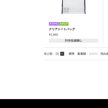
クリアトートバッグ
¥2,860
並び順：
標準
｜
新着順
｜
価格順｜
売れ