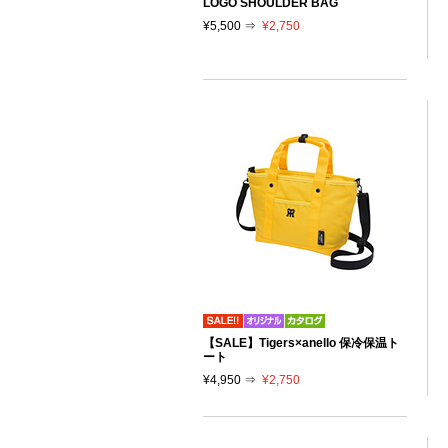
LOGO SHOULDER BAG
¥5,500 ⇒
¥2,750
【SALE】Tigers×anello 保冷保温ト
ート
¥4,950 ⇒
¥2,750