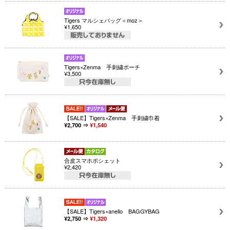
Tigers マルシェバッグ＜moz＞
¥1,650
Tigers×Zenma 手刺繍ポーチ
¥3,500
【SALE】Tigers×Zenma 手刺繍巾着
¥2,700 ⇒
¥1,540
合皮スマホポシェット
¥2,420
【SALE】Tigers×anello BAGGYBAG
¥2,750 ⇒
¥1,320