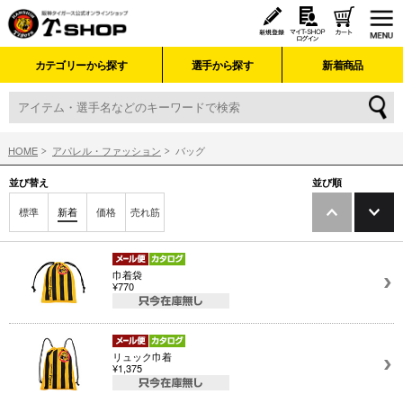
カテゴリーから探す
選手から探す
新着商品
HOME
アパレル・ファッション
バッグ
並び替え
並び順
標準
新着
価格
売れ筋
巾着袋
¥770
リュック巾着
¥1,375