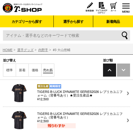
カテゴリーから探す
選手から探す
新着商品
HOME
選手グッズ
内野手
#3 大山悠輔
並び替え
並び順
標準
新着
価格
売れ筋
TIGERS B-LUCK DYNAMITE SERIES2026 レプリカユニフ
ォーム（背番号あり）★受注生産品★
¥12,500
TIGERS B-LUCK DYNAMITE SERIES2026 レプリカユニフ
ォーム（背番号あり）
¥12,500