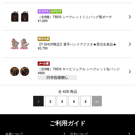
（全8種）TBDS シークレットミニバッグ風ポーチ
¥1,650
【T-SHOP限定】選手ハンドアクスタ★受注生産品★
¥2,750
（全8種）TBDS キービジュアル シークレット缶バッジ
¥660
全 428 商品
1
2
3
4
5
>>
ご利用ガイド
会員について
注文について