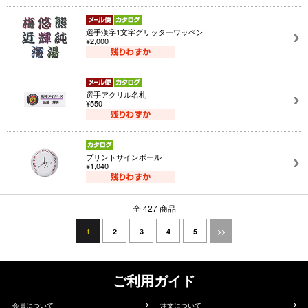
選手漢字1文字グリッターワッペン
¥2,000
選手アクリル名札
¥550
プリントサインボール
¥1,040
全 427 商品
1
2
3
4
5
>>
ご利用ガイド
会員について
注文について