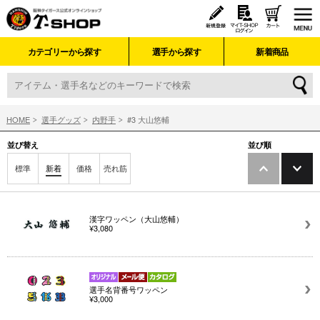
カテゴリーから探す
選手から探す
新着商品
HOME
選手グッズ
内野手
#3 大山悠輔
並び替え
並び順
標準
新着
価格
売れ筋
漢字ワッペン（大山悠輔）
¥3,080
選手名背番号ワッペン
¥3,000