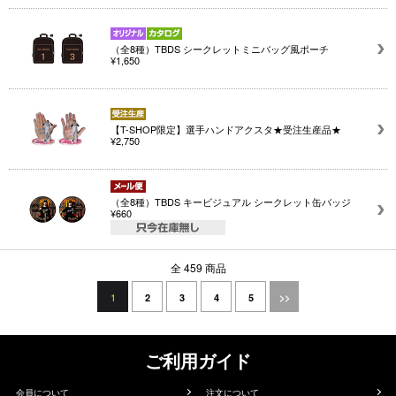
（全8種）TBDS シークレットミニバッグ風ポーチ
¥1,650
【T-SHOP限定】選手ハンドアクスタ★受注生産品★
¥2,750
（全8種）TBDS キービジュアル シークレット缶バッジ
¥660
全 459 商品
1
2
3
4
5
>>
ご利用ガイド
会員について
注文について