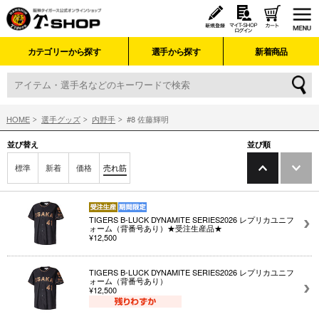
カテゴリーから探す
選手から探す
新着商品
HOME
選手グッズ
内野手
#8 佐藤輝明
並び替え
並び順
標準
新着
価格
売れ筋
TIGERS B-LUCK DYNAMITE SERIES2026 レプリカユニフ
ォーム（背番号あり）★受注生産品★
¥12,500
TIGERS B-LUCK DYNAMITE SERIES2026 レプリカユニフ
ォーム（背番号あり）
¥12,500