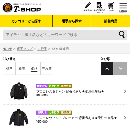
カテゴリーから探す
選手から探す
新着商品
HOME
選手グッズ
内野手
#8 佐藤輝明
並び替え
並び順
標準
新着
価格
売れ筋
プロコレスタジャン 背番号あり★受注生産品★
¥80,000
プロコレウィンドブレーカー 背番号あり★受注生産品★
¥55,000