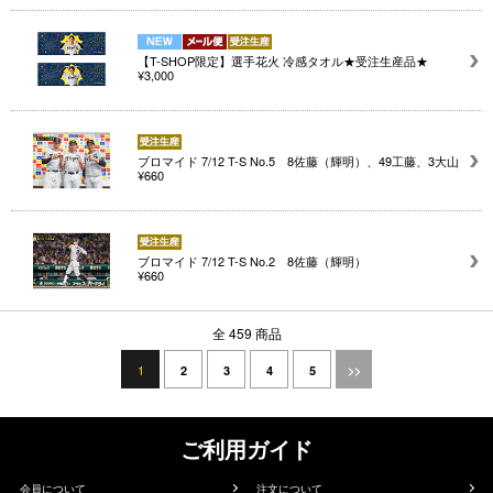
【T-SHOP限定】選手花火 冷感タオル★受注生産品★
¥3,000
ブロマイド 7/12 T-S No.5 8佐藤（輝明）、49工藤、3大山
¥660
ブロマイド 7/12 T-S No.2 8佐藤（輝明）
¥660
全 459 商品
1
2
3
4
5
>>
ご利用ガイド
会員について
注文について