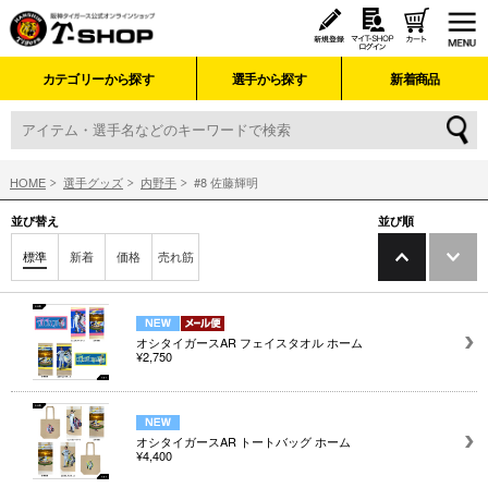
カテゴリーから探す
選手から探す
新着商品
HOME
選手グッズ
内野手
#8 佐藤輝明
並び替え
並び順
標準
新着
価格
売れ筋
オシタイガースAR フェイスタオル ホーム
¥2,750
オシタイガースAR トートバッグ ホーム
¥4,400