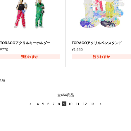
TORACOアクリルキーホルダー
TORACOアクリルペンスタンド
¥770
¥1,650
筋順
全464商品
4
5
6
7
8
9
10
11
12
13