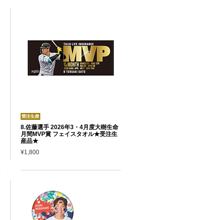
8.佐藤選手 2026年3・4月度大樹生命
月間MVP賞 フェイスタオル★受注生
産品★
¥1,800