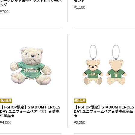
シークレット選手イラストビッグ缶バ
タンド
ッジ
¥1,100
¥700
【T-SHOP限定】STADIUM HEROES
【T-SHOP限定】STADIUM HEROES
DAY ユニフォームベア（大）★受注
DAY ユニフォームベア★受注生産品
生産品★
★
¥4,000
¥2,250