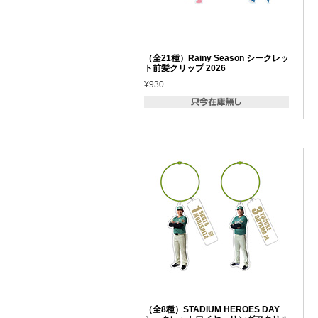
（全21種）Rainy Season シークレッ
ト前髪クリップ 2026
¥930
（全8種）STADIUM HEROES DAY