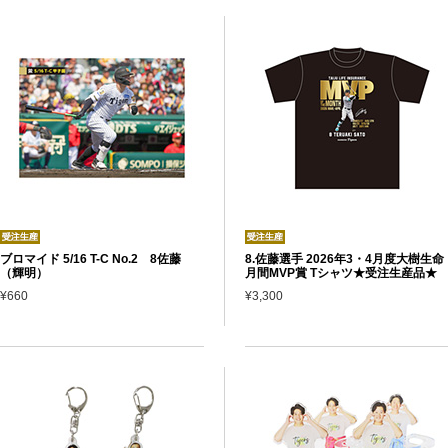
ブロマイド 5/16 T-C No.2 8佐藤
8.佐藤選手 2026年3・4月度大樹生命
（輝明）
月間MVP賞 Tシャツ★受注生産品★
¥660
¥3,300