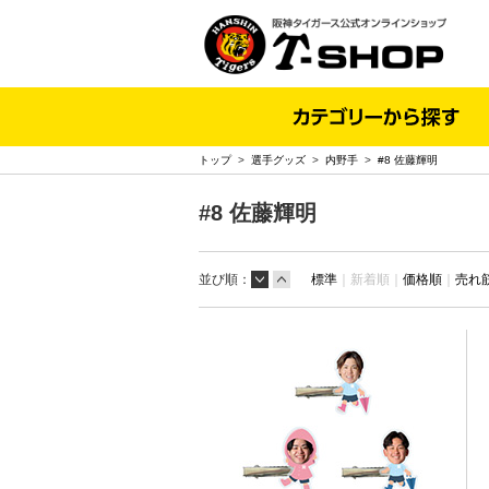
トップ
>
選手グッズ
>
内野手
>
#8 佐藤輝明
#8 佐藤輝明
並び順：
標準
｜
新着順｜
価格順
｜
売れ