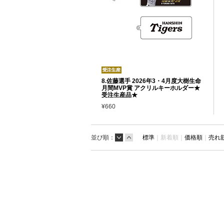
8.佐藤選手 2026年3・4月度大樹生命
月間MVP賞 アクリルキーホルダー★
受注生産品★
¥660
並び順：
標準
｜
新着順｜
価格順
｜
売れ