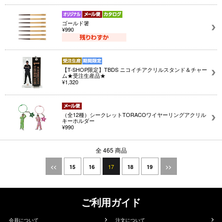
ゴールド箸
¥990
【T-SHOP限定】TBDS ニコイチアクリルスタンド＆チャー
ム★受注生産品★
¥1,320
（全12種）シークレットTORACOワイヤーリングアクリル
キーホルダー
¥990
全 465 商品
17
<<
15
16
18
19
>>
ご利用ガイド
会員について
注文について