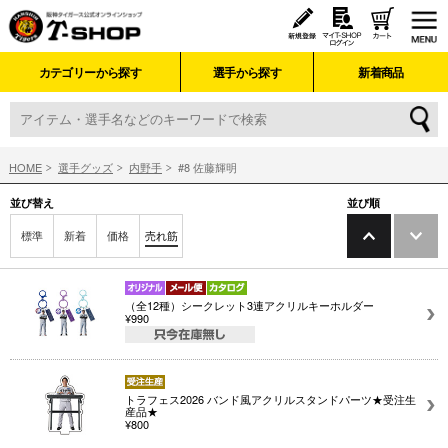
カテゴリーから探す
選手から探す
新着商品
HOME
選手グッズ
内野手
#8 佐藤輝明
並び替え
並び順
標準
新着
価格
売れ筋
（全12種）シークレット3連アクリルキーホルダー
¥990
トラフェス2026 バンド風アクリルスタンドパーツ★受注生
産品★
¥800