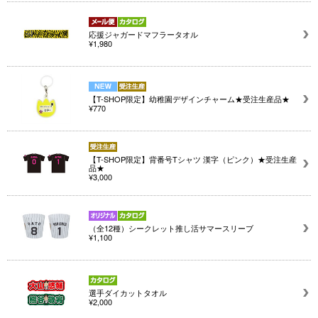
応援ジャガードマフラータオル
¥1,980
【T-SHOP限定】幼稚園デザインチャーム★受注生産品★
¥770
【T-SHOP限定】背番号Tシャツ 漢字（ピンク）★受注生産
品★
¥3,000
（全12種）シークレット推し活サマースリーブ
¥1,100
選手ダイカットタオル
¥2,000