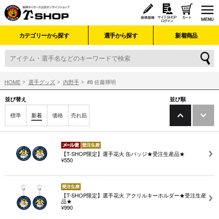
カテゴリーから探す
選手から探す
新着商品
HOME
選手グッズ
内野手
#8 佐藤輝明
並び替え
並び順
標準
新着
価格
売れ筋
【T-SHOP限定】選手花火 缶バッジ★受注生産品★
¥550
【T-SHOP限定】選手花火 アクリルキーホルダー★受注生産
品★
¥990