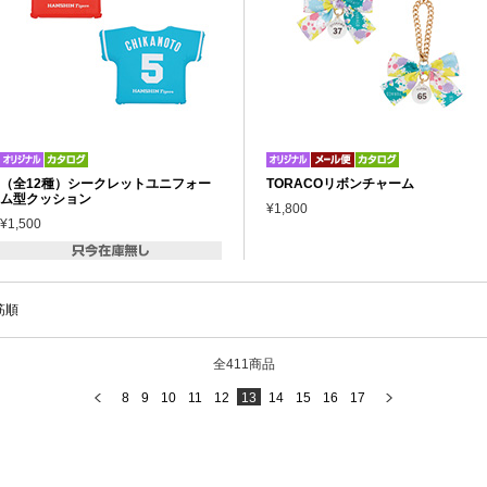
（全12種）シークレットユニフォー
TORACOリボンチャーム
ム型クッション
¥1,800
¥1,500
筋順
全411商品
8
9
10
11
12
13
14
15
16
17