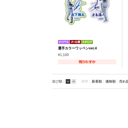
選手カラーワッペンver.4
¥1,100
並び順：
標準｜
新着順
｜
価格順
｜
売れ