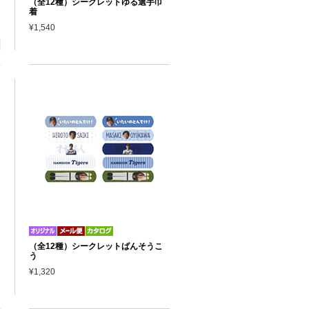
（全12種）シークレットゆる選手巾
着
¥1,540
（全12種）シークレットばんそうこ
う
¥1,320