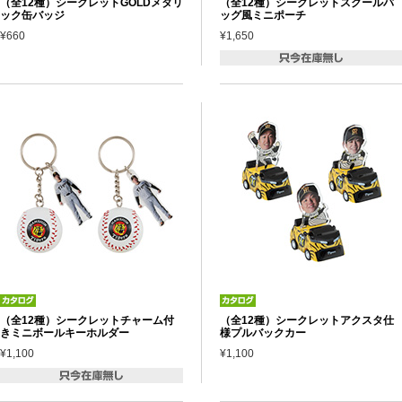
（全12種）シークレットGOLDメタリ
（全12種）シークレットスクールバ
ック缶バッジ
ッグ風ミニポーチ
¥660
¥1,650
（全12種）シークレットチャーム付
（全12種）シークレットアクスタ仕
きミニボールキーホルダー
様プルバックカー
¥1,100
¥1,100