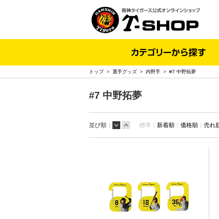
トップ
>
選手グッズ
>
内野手
>
#7 中野拓夢
#7 中野拓夢
並び順：
標準｜
新着順
｜
価格順
｜
売れ