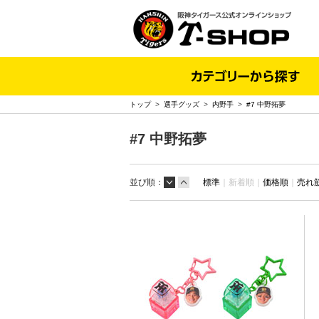
トップ
>
選手グッズ
>
内野手
>
#7 中野拓夢
#7 中野拓夢
並び順：
標準
｜
新着順｜
価格順
｜
売れ