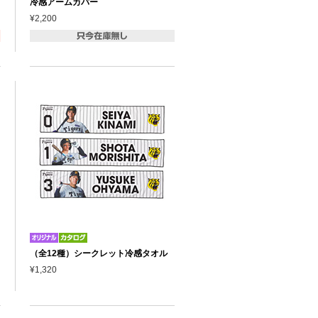
冷感アームカバー
¥2,200
（全12種）シークレット冷感タオル
¥1,320