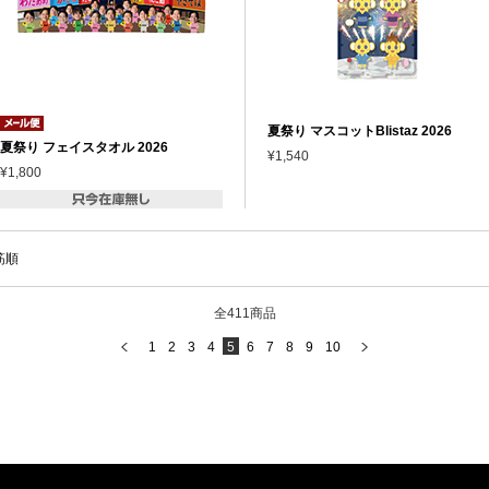
夏祭り マスコットBlistaz 2026
夏祭り フェイスタオル 2026
¥1,540
¥1,800
筋順
全411商品
1
2
3
4
5
6
7
8
9
10