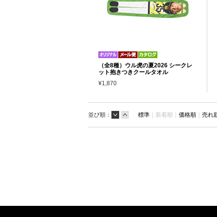
（全8種）ウル虎の夏2026 シークレ
ット抱きつきクールタオル
¥1,870
並び順：
標準
｜
新着順｜
価格順
｜
売れ