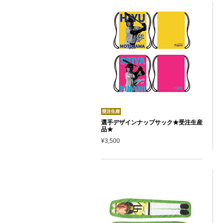
選手デザインナップサック★受注生産
品★
¥3,500