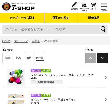
カテゴリーから探す
選手から探す
新着商品
HOME
選手グッズ
内野手
#7 中野拓夢
並び替え
並び順
標準
新着
価格
売れ筋
（全12種）シークレットキャップキーホルダー 2026
¥990
タペストリータオル（平成キラキラ）
¥1,980