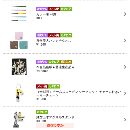
カラー箸 和風
¥880
泉州美人ハンカチタオル
¥1,340
本金箔色紙★受注生産品★
¥49,500
（全12種）チームスローガン シークレット チャーム付きバ
ーキーチェーン
¥1,200
飛び出すアクリルスタンド
¥3,850