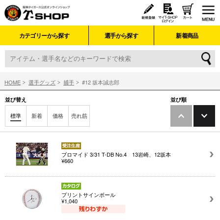
カテゴリーから探す
選手から探す
新着商品
HOME
選手グッズ
捕手
#12 坂本誠志郎
並び替え
並び順
標準
新着
価格
売れ筋
ブロマイド 3/31 T-DB No.4 13岩崎、12坂本
¥660
プリントサインボール
¥1,040