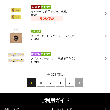
タイガース 選手アクリル名札
¥550
タイガース ビッグジュートバッグ
¥1,870
タペストリータオル（平成キラキラ）
¥1,980
全 329 商品
1
2
3
4
5
>>
ご利用ガイド
会員について
注文について