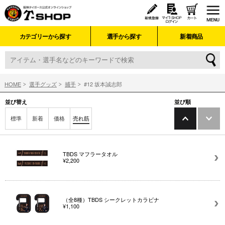
カテゴリーから探す
選手から探す
新着商品
HOME
選手グッズ
捕手
#12 坂本誠志郎
並び替え
並び順
標準
新着
価格
売れ筋
TBDS マフラータオル
¥2,200
（全8種）TBDS シークレットカラビナ
¥1,100