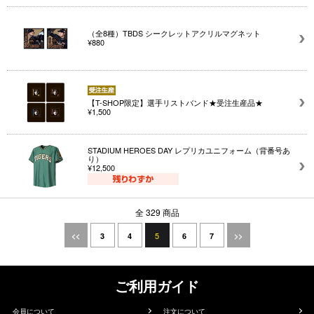
（全8種）TBDS シークレットアクリルマグネット
¥880
【T-SHOP限定】選手リストバンド★受注生産品★
¥1,500
STADIUM HEROES DAY レプリカユニフォーム（背番号あ
り）
¥12,500
全 329 商品
5
<<
3
4
6
7
>>
ご利用ガイド
会員について
注文について