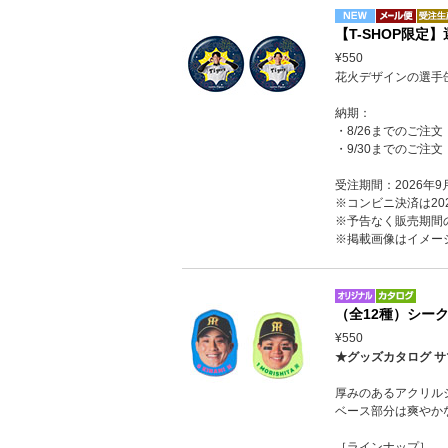
【T-SHOP限定
¥550
花火デザインの選手
納期：
・8/26までのご注文
・9/30までのご注文
受注期間：2026年9
※コンビニ決済は202
※予告なく販売期間
※掲載画像はイメー
（全12種）シー
¥550
★グッズカタログ サ
厚みのあるアクリル
ベース部分は爽やか
［ラインナップ］