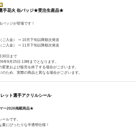
】選手花火 缶バッジ★受注生産品★
缶バッジが登場です！
（ご入金） ⇒ 10月下旬以降順次発送
（ご入金） ⇒ 11月下旬以降順次発送
月30日まで
6年9月25日 13時までとなります。
の変更および販売を終了する場合がございます。
ジのため、実際の商品と異なる場合がございます。
クレット選手アクリルシール
マー2026掲載商品★
シールです。
な夏にぴったりな半透明仕様！