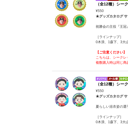
（全12種）シー
¥550
★グッズカタログ サ
祝勝会の主役『王冠
［ラインナップ］
0木浪、1森下、3大
【ご注意ください】
こちらは、シークレ
複数購入時は同じ商
（全12種）シー
¥550
★グッズカタログ サ
夏らしい浴衣姿の選
［ラインナップ］
0木浪、1森下、3大