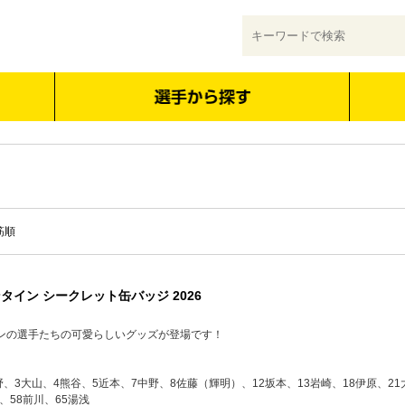
筋順
タイン シークレット缶バッジ 2026
ンの選手たちの可愛らしいグッズが登場です！
野、3大山、4熊谷、5近本、7中野、8佐藤（輝明）、12坂本、13岩崎、18伊原、21大
、58前川、65湯浅