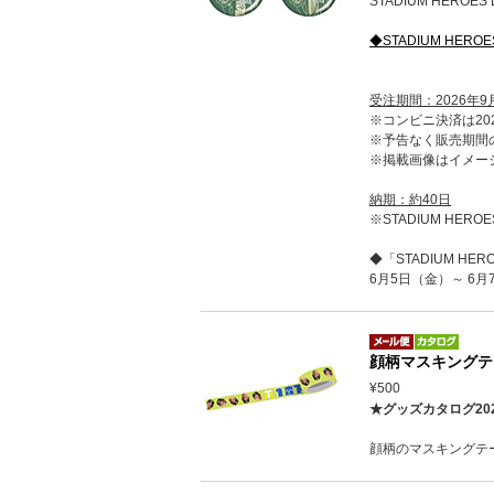
STADIUM HERO
◆STADIUM HERO
受注期間：2026年9
※コンビニ決済は202
※予告なく販売期間
※掲載画像はイメー
納期：約40日
※STADIUM HE
◆「STADIUM HE
6月5日（金）～ 6
顔柄マスキングテ
¥500
★グッズカタログ20
顔柄のマスキングテ