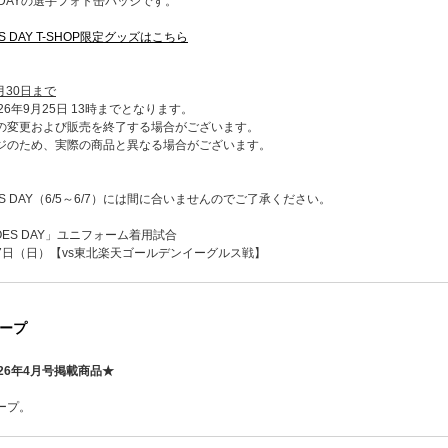
ES DAYの選手フォト缶バッジです。
ES DAY T-SHOP限定グッズはこちら
月30日まで
6年9月25日 13時までとなります。
の変更および販売を終了する場合がございます。
ジのため、実際の商品と異なる場合がございます。
ROES DAY（6/5～6/7）には間に合いませんのでご了承ください。
ROES DAY」ユニフォーム着用試合
月7日（日）【vs東北楽天ゴールデンイーグルス戦】
ープ
26年4月号掲載商品★
ープ。