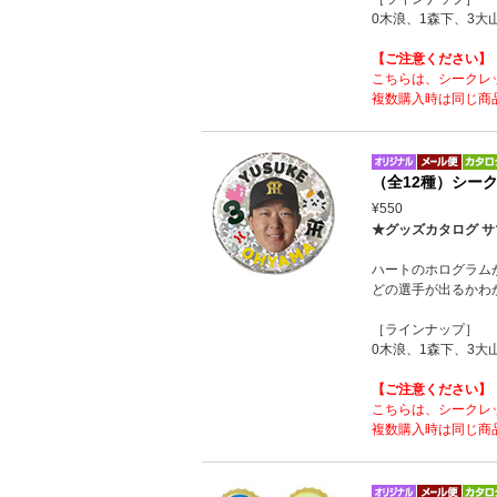
0木浪、1森下、3大
【ご注意ください】
こちらは、シークレ
複数購入時は同じ商
（全12種）シー
¥550
★グッズカタログ サ
ハートのホログラム
どの選手が出るかわ
［ラインナップ］
0木浪、1森下、3大
【ご注意ください】
こちらは、シークレ
複数購入時は同じ商