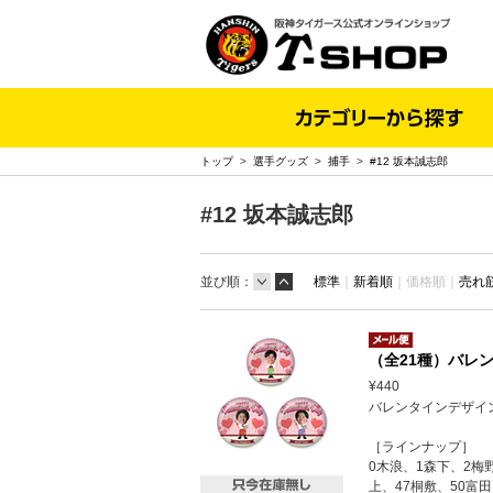
トップ
>
選手グッズ
>
捕手
>
#12 坂本誠志郎
#12 坂本誠志郎
並び順：
標準
｜
新着順
｜
価格順｜
売れ
（全21種）バレン
¥440
バレンタインデザイ
［ラインナップ］
0木浪、1森下、2梅
上、47桐敷、50富田