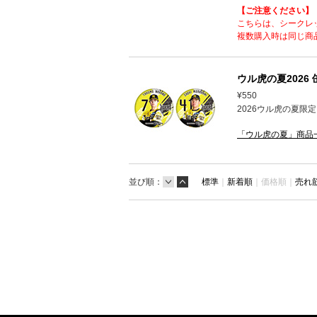
【ご注意ください】
こちらは、シークレ
複数購入時は同じ商
ウル虎の夏2026
¥550
2026ウル虎の夏限
「ウル虎の夏」商品
並び順：
標準
｜
新着順
｜
価格順｜
売れ