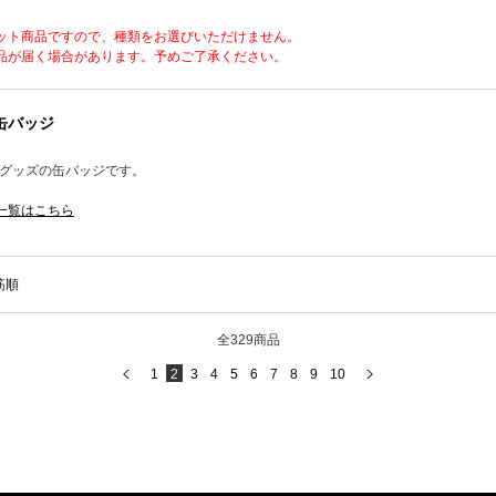
ット商品ですので、種類をお選びいただけません。
品が届く場合があります。予めご了承ください。
 缶バッジ
定グッズの缶バッジです。
一覧はこちら
筋順
全329商品
1
2
3
4
5
6
7
8
9
10