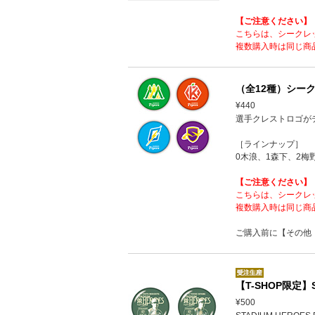
【ご注意ください】
こちらは、シークレ
複数購入時は同じ商
（全12種）シー
¥440
選手クレストロゴが
［ラインナップ］
0木浪、1森下、2梅
【ご注意ください】
こちらは、シークレ
複数購入時は同じ商
ご購入前に【その他
【T-SHOP限定】
¥500