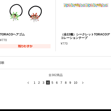
TORACOヘアゴム
（全22種）シークレットTORACOデ
コレーションテープ
¥770
¥770
筋順
全382商品
1
2
3
4
5
6
7
8
9
10