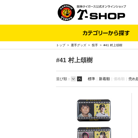
トップ
>
選手グッズ
>
投手
>
#41 村上頌樹
#41 村上頌樹
並び順：
標準
｜
新着順
｜
価格順｜
売れ