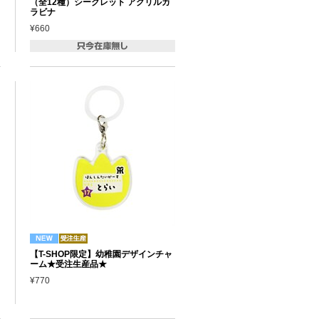
（全12種）シークレット アクリルカ
ラビナ
¥660
【T-SHOP限定】幼稚園デザインチャ
ーム★受注生産品★
¥770