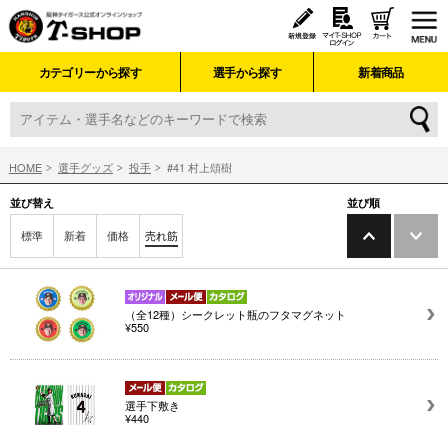
カテゴリーから探す
選手から探す
新着商品
HOME
選手グッズ
投手
#41 村上頌樹
並び替え
並び順
標準
新着
価格
売れ筋
（全12種）シークレット瓶のフタマグネット
¥550
選手下敷き
¥440