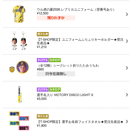
ウル虎の夏2026 レプリカユニフォーム（背番号あり）
¥12,500
【T-SHOP限定】ユニフォームふりふりキーホルダー★受注
生産品★
¥1,210
（全12種）シークレット折りたたみうちわ
¥660
選手名入り VICTORY DISCO LIGHT X
¥3,000
【T-SHOP限定】選手お名前フェイスタオル★受注生産品★
¥1,800