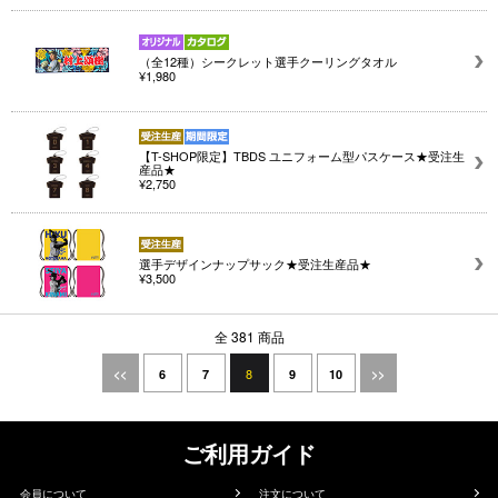
（全12種）シークレット選手クーリングタオル
¥1,980
【T-SHOP限定】TBDS ユニフォーム型パスケース★受注生
産品★
¥2,750
選手デザインナップサック★受注生産品★
¥3,500
全 381 商品
8
<<
6
7
9
10
>>
ご利用ガイド
会員について
注文について