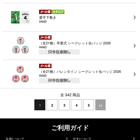
選手下敷き
¥440
（全21種）卒業式 シークレット缶バッジ 2026
¥440
（全21種）バレンタイン シークレット缶バッジ 2026
¥440
全 342 商品
1
2
3
4
5
>>
ご利用ガイド
会員について
注文について