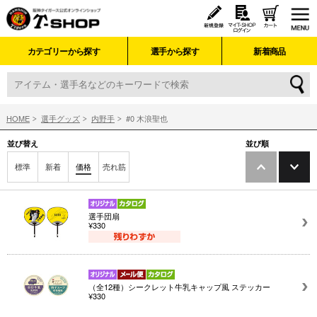
カテゴリーから探す
選手から探す
新着商品
HOME
選手グッズ
内野手
#0 木浪聖也
並び替え
並び順
標準
新着
価格
売れ筋
選手団扇
¥330
（全12種）シークレット牛乳キャップ風 ステッカー
¥330