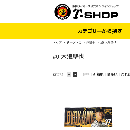
トップ
>
選手グッズ
>
内野手
>
#0 木浪聖也
#0 木浪聖也
並び順：
標準｜
新着順
｜
価格順
｜
売れ