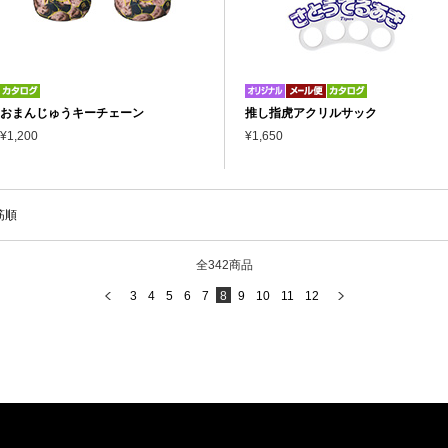
おまんじゅうキーチェーン
推し指虎アクリルサック
¥1,200
¥1,650
筋順
全342商品
3
4
5
6
7
8
9
10
11
12