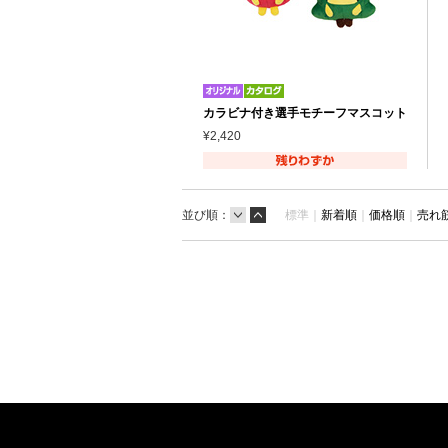
カラビナ付き選手モチーフマスコット
¥2,420
並び順：
標準｜
新着順
｜
価格順
｜
売れ