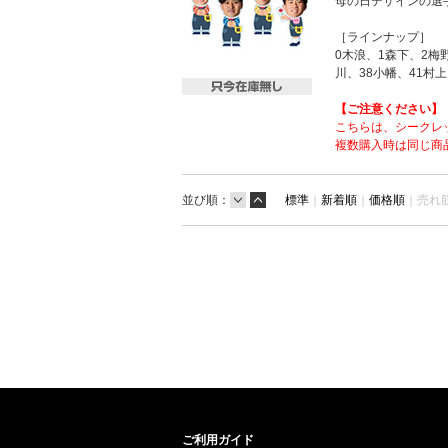
母の日デザインの選
［ラインナップ］
0木浪、1森下、2梅
川、38小幡、41村上
【ご注意ください】
こちらは、シークレ
複数購入時は同じ商
並び順：
標準
｜
新着順
｜
価格順
｜
売れ
ご利用ガイド