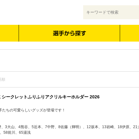
筋順
 シークレットふりふりアクリルキーホルダー 2026
手たちの可愛らしいグッズが登場です！
野、3大山、4熊谷、5近本、7中野、8佐藤（輝明）、12坂本、13岩崎、18伊原、21大
、58前川、65湯浅