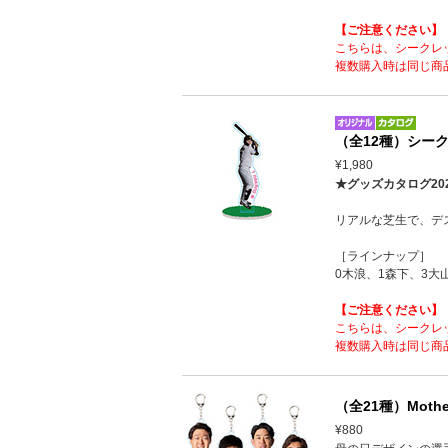
【ご注意ください】
こちらは、シークレ
複数購入時は同じ商
（全12種）シー
¥1,980
★グッズカタログ20
リアルな芝生で、デ
［ラインナップ］
0木浪、1森下、3大
【ご注意ください】
こちらは、シークレ
複数購入時は同じ商
（全21種）Moth
¥880