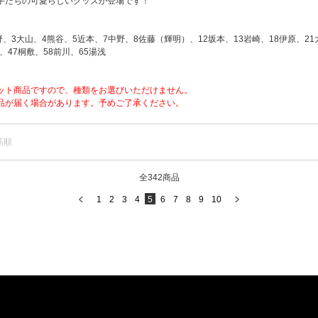
手たちの可愛らしいグッズが登場です！
野、3大山、4熊谷、5近本、7中野、8佐藤（輝明）、12坂本、13岩崎、18伊原、21
、47桐敷、58前川、65湯浅
ット商品ですので、種類をお選びいただけません。
品が届く場合があります。予めご了承ください。
筋順
全342商品
1
2
3
4
5
6
7
8
9
10