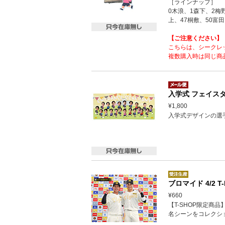
［ラインナップ］
0木浪、1森下、2梅
上、47桐敷、50富田
【ご注意ください】
こちらは、シークレ
複数購入時は同じ商
入学式 フェイスタオ
¥1,800
入学式デザインの選
ブロマイド 4/2 T
¥660
【T-SHOP限定商
名シーンをコレクシ