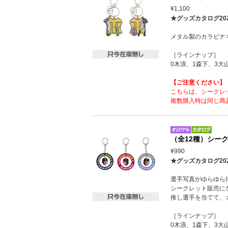
¥1,100
★グッズカタログ20
メタル製のカラビナ
［ラインナップ］
0木浪、1森下、3大
【ご注意ください】
こちらは、シークレ
複数購入時は同じ商
（全12種）シー
¥990
★グッズカタログ20
選手写真がゆらゆら
シークレット販売に
推し選手を当てて、
［ラインナップ］
0木浪、1森下、3大