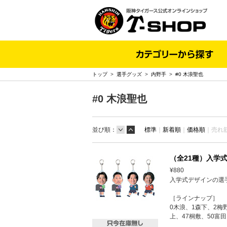
トップ
>
選手グッズ
>
内野手
>
#0 木浪聖也
#0 木浪聖也
並び順：
標準
｜
新着順
｜
価格順
｜
売れ
（全21種）入学式
¥880
入学式デザインの選
［ラインナップ］
0木浪、1森下、2梅
上、47桐敷、50富田