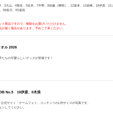
野、3大山、4熊谷、5近本、7中野、8佐藤（輝明）、12坂本、13岩崎、18伊原、21大
、58前川、65湯浅
ット商品ですので、種類をお選びいただけません。
品が届く場合があります。予めご了承ください。
ル 2026
手たちの可愛らしいグッズが登場です！
-DB No.5 18伊原、0木浪
品】公式サイト「ゲームフォト」コンテンツのL判サイズの写真です。
ョンしてください。