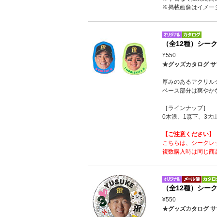
※掲載画像はイメー
（全12種）シー
¥550
★グッズカタログ サ
厚みのあるアクリル
ベース部分は爽やか
［ラインナップ］
0木浪、1森下、3大
【ご注意ください】
こちらは、シークレ
複数購入時は同じ商
（全12種）シー
¥550
★グッズカタログ サ