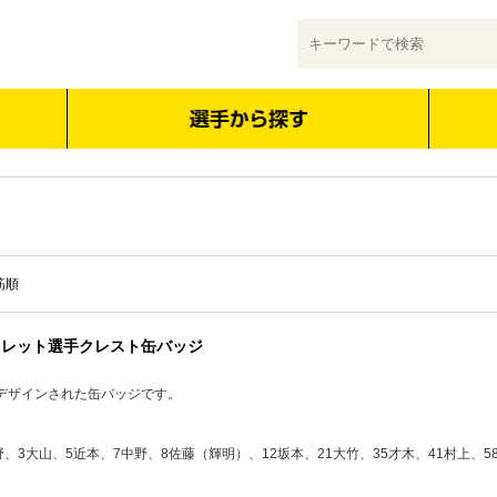
筋順
クレット選手クレスト缶バッジ
デザインされた缶バッジです。
野、3大山、5近本、7中野、8佐藤（輝明）、12坂本、21大竹、35才木、41村上、5