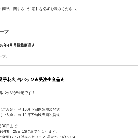
・商品に関するご注意】を必ずお読みください。
ープ
26年4月号掲載商品★
ープ。
】選手花火 缶バッジ★受注生産品★
缶バッジが登場です！
（ご入金） ⇒ 10月下旬以降順次発送
（ご入金） ⇒ 11月下旬以降順次発送
月30日まで
6年9月25日 13時までとなります。
の変更および販売を終了する場合がございます。