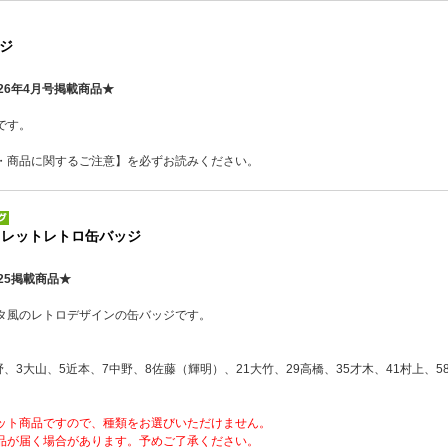
ジ
26年4月号掲載商品★
です。
・商品に関するご注意】を必ずお読みください。
クレットレトロ缶バッジ
25掲載商品★
タ風のレトロデザインの缶バッジです。
野、3大山、5近本、7中野、8佐藤（輝明）、21大竹、29高橋、35才木、41村上、5
ット商品ですので、種類をお選びいただけません。
品が届く場合があります。予めご了承ください。