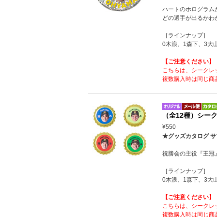
ハートのホログラム
どの選手が出るかわ
［ラインナップ］
0木浪、1森下、3大
【ご注意ください】
こちらは、シークレ
複数購入時は同じ商
（全12種）シー
¥550
★グッズカタログ サ
祝勝会の主役『王冠
［ラインナップ］
0木浪、1森下、3大
【ご注意ください】
こちらは、シークレ
複数購入時は同じ商