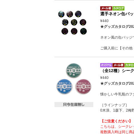
選手ネオン缶バッ
¥440
★グッズカタログ20
ネオン風の缶バッジ
ご購入前に【その他
（全12種）シー
¥440
★グッズカタログ20
懐かしい牛乳瓶のフ
［ラインナップ］
0木浪、1森下、2梅
【ご注意ください】
こちらは、シークレ
複数購入時は同じ商