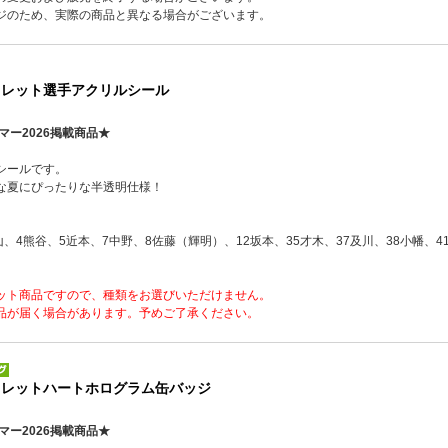
ジのため、実際の商品と異なる場合がございます。
クレット選手アクリルシール
マー2026掲載商品★
シールです。
な夏にぴったりな半透明仕様！
山、4熊谷、5近本、7中野、8佐藤（輝明）、12坂本、35才木、37及川、38小幡、4
ット商品ですので、種類をお選びいただけません。
品が届く場合があります。予めご了承ください。
クレットハートホログラム缶バッジ
マー2026掲載商品★