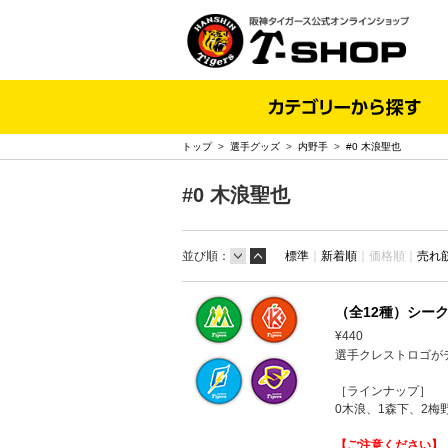
トップ
>
選手グッズ
>
内野手
>
#0 木浪聖也
#0 木浪聖也
並び順：
標準
｜
新着順
｜
価格順｜
売れ
（全12種）シー
¥440
選手クレストロゴが
［ラインナップ］
0木浪、1森下、2梅
【ご注意ください】