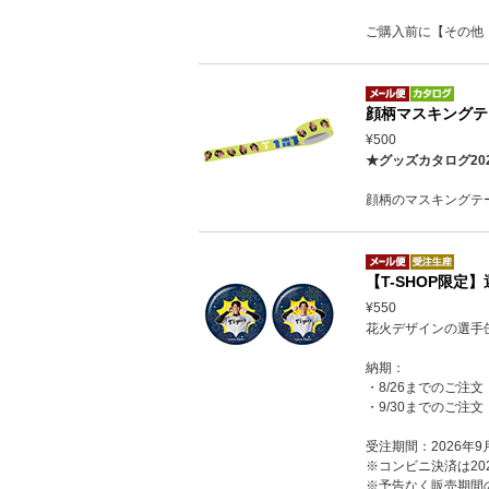
ご購入前に【その他
顔柄マスキングテ
¥500
★グッズカタログ20
顔柄のマスキングテ
【T-SHOP限定
¥550
花火デザインの選手
納期：
・8/26までのご注文
・9/30までのご注文
受注期間：2026年9
※コンビニ決済は202
※予告なく販売期間