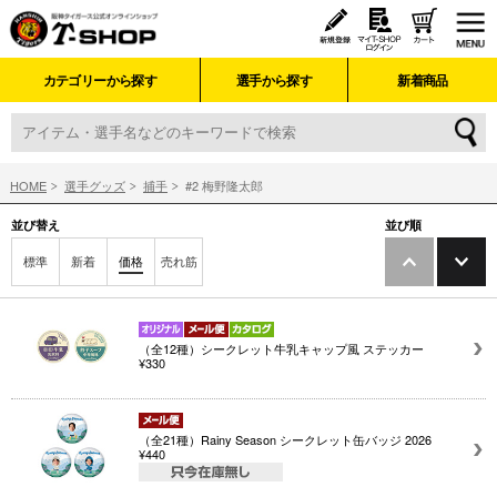
カテゴリーから探す
選手から探す
新着商品
HOME
選手グッズ
捕手
#2 梅野隆太郎
並び替え
並び順
標準
新着
価格
売れ筋
（全12種）シークレット牛乳キャップ風 ステッカー
¥330
（全21種）Rainy Season シークレット缶バッジ 2026
¥440