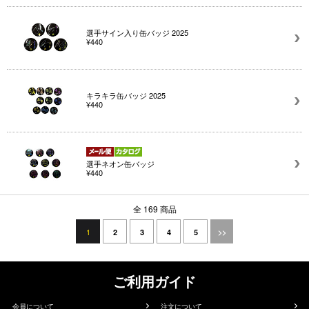
選手サイン入り缶バッジ 2025
¥440
キラキラ缶バッジ 2025
¥440
選手ネオン缶バッジ
¥440
全 169 商品
1
2
3
4
5
>>
ご利用ガイド
会員について
注文について