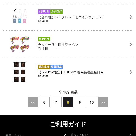
（全12種）シークレットモバイルポシェット
¥1,430
ラッキー選手応援ワッペン
¥1,430
【T-SHOP限定】TBDS 巾着★受注生産品★
¥1,430
全 169 商品
8
<<
6
7
9
10
>>
ご利用ガイド
会員について
注文について