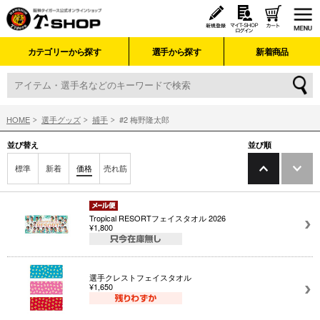
カテゴリーから探す
選手から探す
新着商品
HOME
選手グッズ
捕手
#2 梅野隆太郎
並び替え
並び順
標準
新着
価格
売れ筋
Tropical RESORTフェイスタオル 2026
¥1,800
選手クレストフェイスタオル
¥1,650