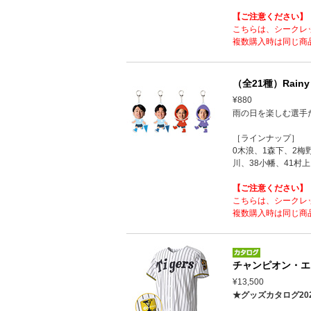
【ご注意ください】
こちらは、シークレ
複数購入時は同じ商
（全21種）Rain
¥880
雨の日を楽しむ選手
［ラインナップ］
0木浪、1森下、2梅
川、38小幡、41村上
【ご注意ください】
こちらは、シークレ
複数購入時は同じ商
チャンピオン・エ
¥13,500
★グッズカタログ20