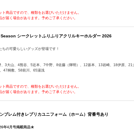
ット商品ですので、種類をお選びいただけません。
品が届く場合があります。予めご了承ください。
y Season シークレットふりふりアクリルキーホルダー 2026
たちの可愛らしいグッズが登場です！
野、3大山、4熊谷、5近本、7中野、8佐藤（輝明）、12坂本、13岩崎、18伊原、21
、47桐敷、58前川、65湯浅
ット商品ですので、種類をお選びいただけません。
品が届く場合があります。予めご了承ください。
ンブレム付きレプリカユニフォーム（ホーム）背番号あり
26年4月号掲載商品★