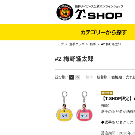
トップ
>
選手グッズ
>
捕手
>
#2 梅野隆太郎
#2 梅野隆太郎
並び順：
標準｜
新着順
｜
価格順
｜
売れ
【T-SHOP限
¥990
選手のあだ名が幼稚園
◆選手あだ名グッズ
受注期間：2026年1