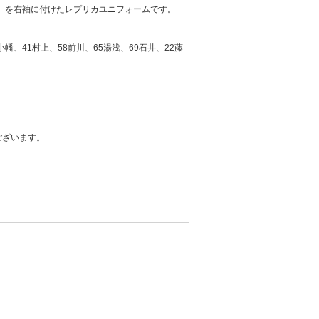
レム」を右袖に付けたレプリカユニフォームです。
幡、41村上、58前川、65湯浅、69石井、22藤
ございます。