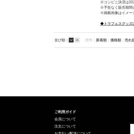
※コンビニ決済は202
※予告なく販売期間
※掲載画像はイメー
◆トラフェスグッズ
並び順：
標準｜
新着順
｜
価格順
｜
売れ
ご利用ガイド
会員について
注文について
お支払い/配送について