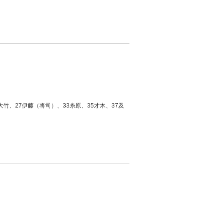
大竹、27伊藤（将司）、33糸原、35才木、37及