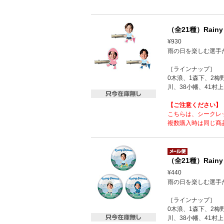
（全21種）Rain
¥930
雨の日を楽しむ選手
［ラインナップ］
0木浪、1森下、2梅
川、38小幡、41村上
【ご注意ください】
こちらは、シークレ
複数購入時は同じ商
（全21種）Rainy
¥440
雨の日を楽しむ選手
［ラインナップ］
0木浪、1森下、2梅
川、38小幡、41村上