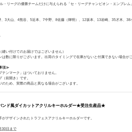
セントラル・リーグの優勝チームだけに与えられる「セ・リーグチャンピオン・エンブ
野、3大山、4熊谷、5近本、7中野、8佐藤（輝明）、12坂本、13岩崎、35才木、38小
ら
ペン（縫い付けてのお届けではございません）
ワッペンは数に限りがございます。出荷のタイミングで在庫がないと付属できない場合が
事項≫
プテンマーク」はついておりません。
プ（前開き）です。
ジのため、実際の商品と異なる場合がございます。
6 バンド風ダイカットアクリルキーホルダー★受注生産品★
手がデザインされたトラフェスアクリルキーホルダーです。
月30日まで