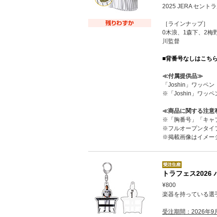
2025 JERA 
［ラインナップ］
0木浪、1森下、2梅
川監督
■背番号なしはこち
≪付属提供品≫
「Joshin」ワッ
※「Joshin」
≪商品に関する注意
※「胸番号」「キャ
※フルオープンタイ
※掲載画像はイメー
トラフェス202
¥800
楽器を持っている選
受注期間：2026年9