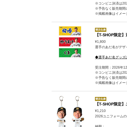
※コンビニ決済は202
※予告なく販売期間
※掲載画像はイメー
【T-SHOP限
¥1,800
選手のあだ名がデザイ
◆選手あだ名グッズ
受注期間：2026年1
※コンビニ決済は202
※予告なく販売期間
※掲載画像はイメー
【T-SHOP限
¥1,210
2026ユニフォー
納期：