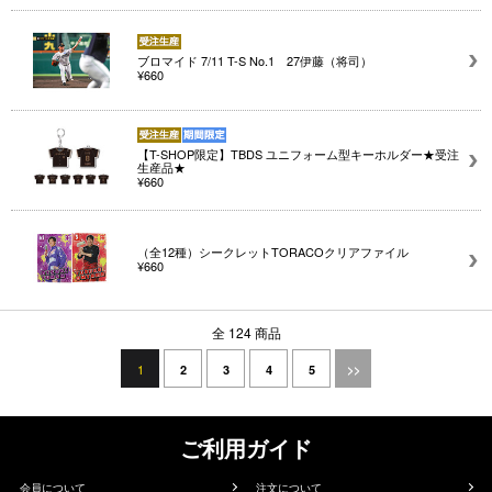
ブロマイド 7/11 T-S No.1 27伊藤（将司）
¥660
【T-SHOP限定】TBDS ユニフォーム型キーホルダー★受注
生産品★
¥660
（全12種）シークレットTORACOクリアファイル
¥660
全 124 商品
1
2
3
4
5
>>
ご利用ガイド
会員について
注文について