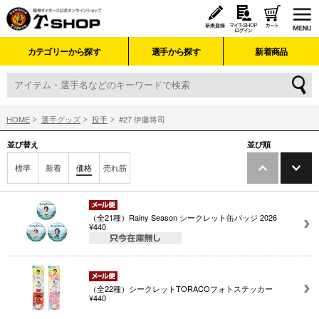
カテゴリーから探す
選手から探す
新着商品
HOME
選手グッズ
投手
#27 伊藤将司
並び替え
並び順
標準
新着
価格
売れ筋
（全21種）Rainy Season シークレット缶バッジ 2026
¥440
（全22種）シークレットTORACOフォトステッカー
¥440