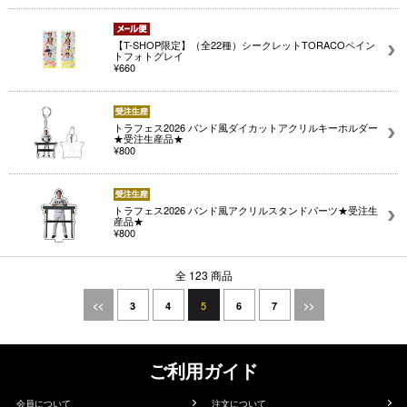
【T-SHOP限定】（全22種）シークレットTORACOペイン
トフォトグレイ
¥660
トラフェス2026 バンド風ダイカットアクリルキーホルダー
★受注生産品★
¥800
トラフェス2026 バンド風アクリルスタンドパーツ★受注生
産品★
¥800
全 123 商品
5
<<
3
4
6
7
>>
ご利用ガイド
会員について
注文について