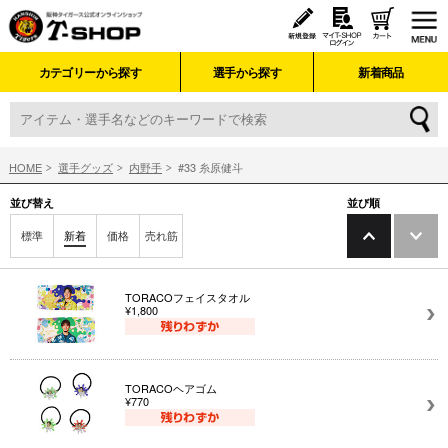
カテゴリーから探す
選手から探す
新着商品
HOME
選手グッズ
内野手
#33 糸原健斗
並び替え
並び順
標準
新着
価格
売れ筋
TORACOフェイスタオル
¥1,800
TORACOヘアゴム
¥770