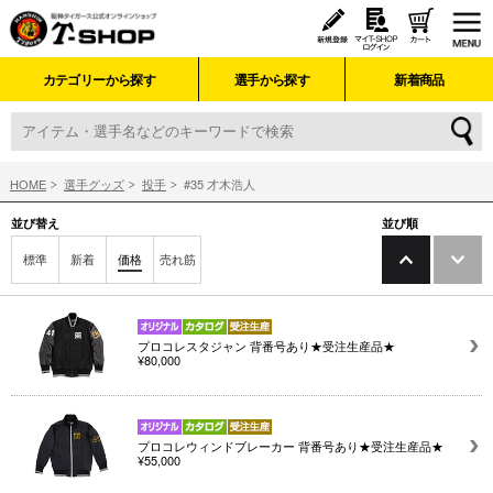
カテゴリーから探す
選手から探す
新着商品
HOME
選手グッズ
投手
#35 才木浩人
並び替え
並び順
標準
新着
価格
売れ筋
プロコレスタジャン 背番号あり★受注生産品★
¥80,000
プロコレウィンドブレーカー 背番号あり★受注生産品★
¥55,000