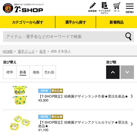
カテゴリーから探す
選手から探す
新着商品
HOME
選手グッズ
投手
#35 才木浩人
並び替え
並び順
標準
新着
価格
売れ筋
【T-SHOP限定】幼稚園デザインランチ巾着★受注生産品★
¥3,300
【T-SHOP限定】幼稚園デザインアクリルカラビナ★受注生
産品★
¥1,100