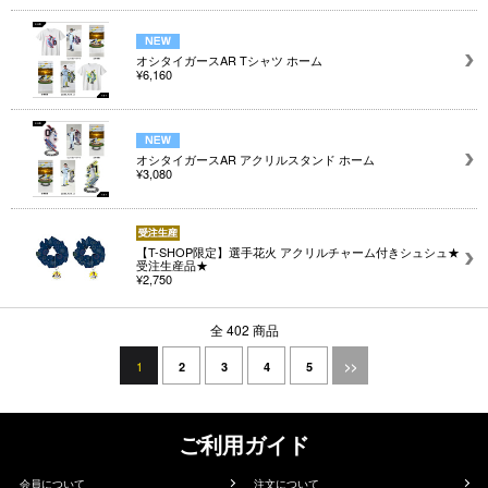
オシタイガースAR Tシャツ ホーム
¥6,160
オシタイガースAR アクリルスタンド ホーム
¥3,080
【T-SHOP限定】選手花火 アクリルチャーム付きシュシュ★
受注生産品★
¥2,750
全 402 商品
1
2
3
4
5
>>
ご利用ガイド
会員について
注文について