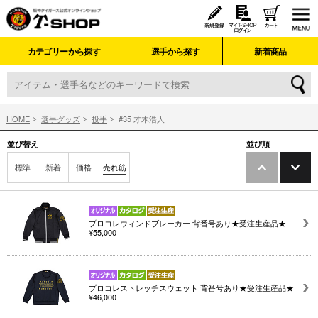
カテゴリーから探す
選手から探す
新着商品
HOME
選手グッズ
投手
#35 才木浩人
並び替え
並び順
標準
新着
価格
売れ筋
プロコレウィンドブレーカー 背番号あり★受注生産品★
¥55,000
プロコレストレッチスウェット 背番号あり★受注生産品★
¥46,000