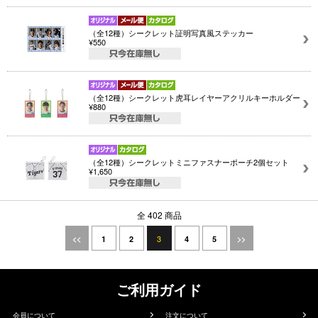
（全12種）シークレット証明写真風ステッカー
¥550
（全12種）シークレット虎耳レイヤーアクリルキーホルダー
¥880
（全12種）シークレットミニファスナーポーチ2個セット
¥1,650
全 402 商品
3
<<
1
2
4
5
>>
ご利用ガイド
会員について
注文について