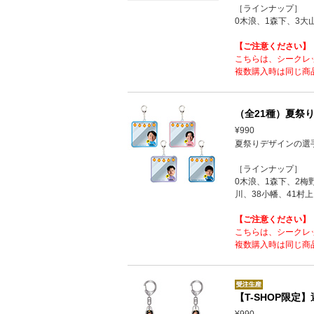
［ラインナップ］
0木浪、1森下、3大
【ご注意ください】
こちらは、シークレ
複数購入時は同じ商
（全21種）夏祭り
¥990
夏祭りデザインの選
［ラインナップ］
0木浪、1森下、2梅
川、38小幡、41村上
【ご注意ください】
こちらは、シークレ
複数購入時は同じ商
【T-SHOP限
¥990