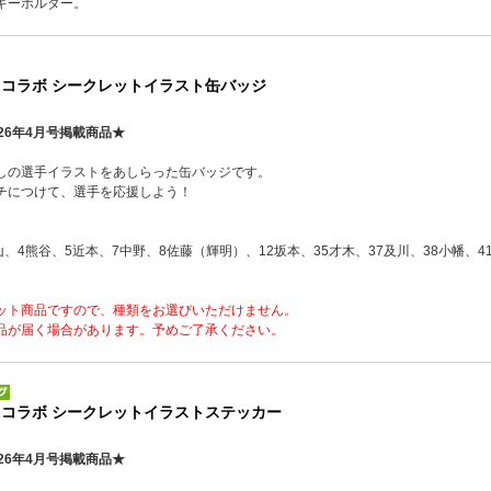
キーホルダー。
鳥コラボ シークレットイラスト缶バッジ
26年4月号掲載商品★
しの選手イラストをあしらった缶バッジです。
チにつけて、選手を応援しよう！
山、4熊谷、5近本、7中野、8佐藤（輝明）、12坂本、35才木、37及川、38小幡、4
ット商品ですので、種類をお選びいただけません。
品が届く場合があります。予めご了承ください。
鳥コラボ シークレットイラストステッカー
26年4月号掲載商品★