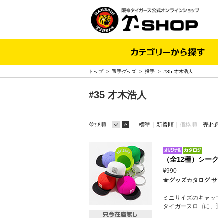
トップ
>
選手グッズ
>
投手
>
#35 才木浩人
#35 才木浩人
並び順：
標準
｜
新着順
｜
価格順｜
売れ
（全12種）シーク
¥990
★グッズカタログ サ
ミニサイズのキャッ
タイガースロゴに、