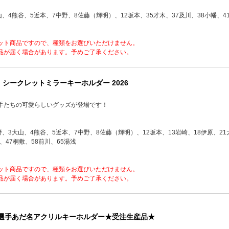
山、4熊谷、5近本、7中野、8佐藤（輝明）、12坂本、35才木、37及川、38小幡、4
ット商品ですので、種類をお選びいただけません。
品が届く場合があります。予めご了承ください。
 シークレットミラーキーホルダー 2026
手たちの可愛らしいグッズが登場です！
野、3大山、4熊谷、5近本、7中野、8佐藤（輝明）、12坂本、13岩崎、18伊原、21
、47桐敷、58前川、65湯浅
ット商品ですので、種類をお選びいただけません。
品が届く場合があります。予めご了承ください。
定】選手あだ名アクリルキーホルダー★受注生産品★