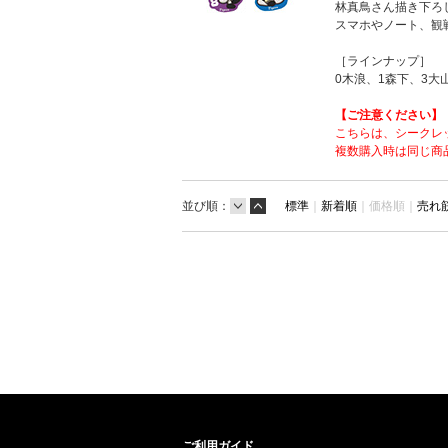
林真鳥さん描き下ろ
スマホやノート、観
［ラインナップ］
0木浪、1森下、3大
【ご注意ください】
こちらは、シークレ
複数購入時は同じ商
並び順：
標準
｜
新着順
｜
価格順｜
売れ
ご利用ガイド