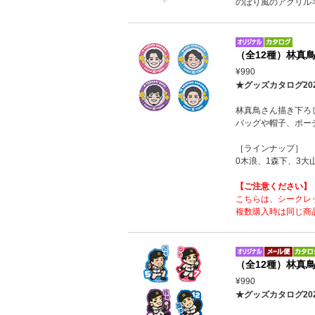
のぼり風のアクリル
（全12種）林真
¥990
★グッズカタログ20
林真鳥さん描き下ろ
バッグや帽子、ポー
［ラインナップ］
0木浪、1森下、3大
【ご注意ください】
こちらは、シークレ
複数購入時は同じ商
（全12種）林真
¥990
★グッズカタログ20