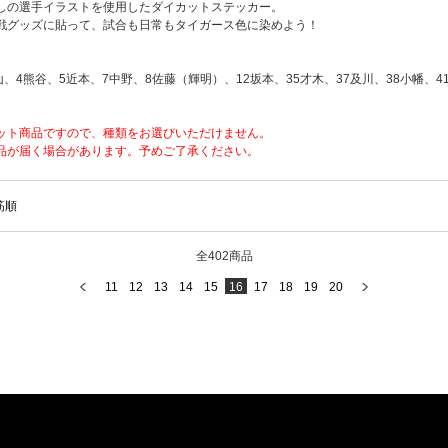
しの選手イラストを使用したダイカットステッカー。
戦グッズに貼って、試合も日常もタイガース色に染めよう！
山、4熊谷、5近本、7中野、8佐藤（輝明）、12坂本、35才木、37及川、38小幡、4
ット商品ですので、種類をお選びいただけません。
品が届く場合があります。予めご了承ください。
筋順
全402商品
11
12
13
14
15
16
17
18
19
20