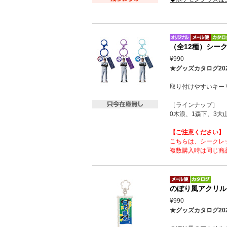
（全12種）シー
¥990
★グッズカタログ20
取り付けやすいキー
［ラインナップ］
0木浪、1森下、3大
【ご注意ください】
こちらは、シークレ
複数購入時は同じ商
のぼり風アクリル
¥990
★グッズカタログ20