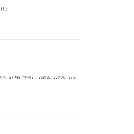
1村上
大竹、27伊藤（将司）、33糸原、35才木、37及