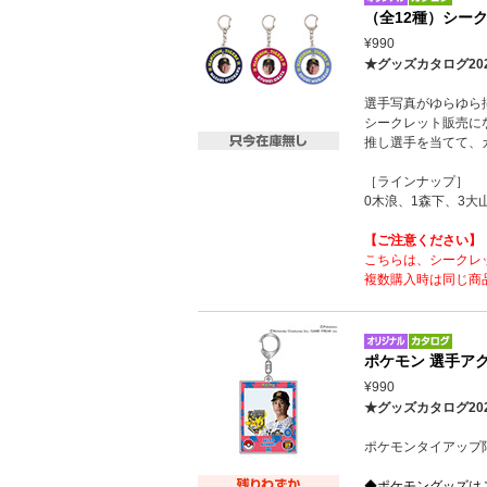
（全12種）シー
¥990
★グッズカタログ20
選手写真がゆらゆら
シークレット販売に
推し選手を当てて、
［ラインナップ］
0木浪、1森下、3大
【ご注意ください】
こちらは、シークレ
複数購入時は同じ商
ポケモン 選手ア
¥990
★グッズカタログ20
ポケモンタイアップ
◆ポケモングッズは