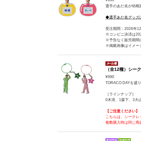
選手のあだ名が幼稚園
◆選手あだ名グッズ
受注期間：2026年1
※コンビニ決済は202
※予告なく販売期間
※掲載画像はイメー
（全12種）シー
¥990
TORACO DAY
［ラインナップ］
0木浪、1森下、3大
【ご注意ください】
こちらは、シークレ
複数購入時は同じ商