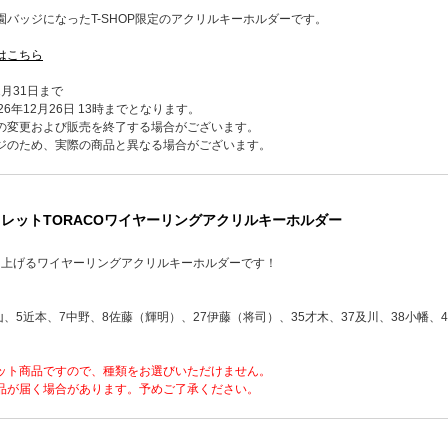
バッジになったT-SHOP限定のアクリルキーホルダーです。
はこちら
2月31日まで
6年12月26日 13時までとなります。
の変更および販売を終了する場合がございます。
ジのため、実際の商品と異なる場合がございます。
クレットTORACOワイヤーリングアクリルキーホルダー
を盛り上げるワイヤーリングアクリルキーホルダーです！
山、5近本、7中野、8佐藤（輝明）、27伊藤（将司）、35才木、37及川、38小幡、4
ット商品ですので、種類をお選びいただけません。
品が届く場合があります。予めご了承ください。