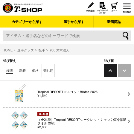
カテゴリーから探す
選手から探す
新着商品
HOME
選手グッズ
投手
#35 才木浩人
並び替え
並び順
標準
新着
価格
売れ筋
Tropical RESORTマスコットBlistaz 2026
¥1,540
（全21種）Tropical RESORTシークレットくっつく保冷保温
タオル 2026
¥2,000