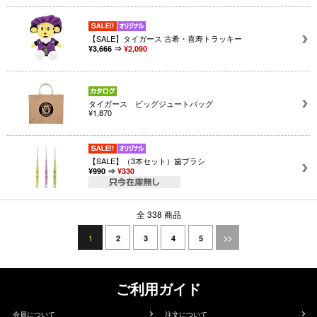
【SALE】タイガース 古希・喜寿トラッキー
¥3,666 ⇒
¥2,090
タイガース ビッグジュートバッグ
¥1,870
【SALE】（3本セット）歯ブラシ
¥990 ⇒
¥330
全 338 商品
1
2
3
4
5
>>
ご利用ガイド
会員について
注文について