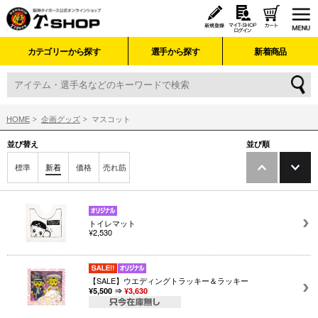
カテゴリーから探す
選手から探す
新着商品
HOME
企画グッズ
マスコット
並び替え
並び順
標準
新着
価格
売れ筋
トイレマット
¥2,530
【SALE】ウエディングトラッキー＆ラッキー
¥5,500 ⇒
¥3,630