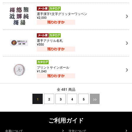
選手漢字1文字グリッターワッペン
¥2,000
選手アクリル名札
¥550
プリントサインボール
¥1,040
全 481 商品
1
2
3
4
5
>>
ご利用ガイド
会員について
注文について