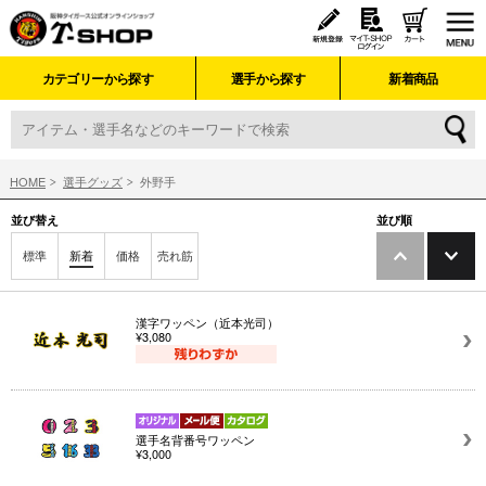
カテゴリーから探す
選手から探す
新着商品
HOME
選手グッズ
外野手
並び替え
並び順
標準
新着
価格
売れ筋
漢字ワッペン（近本光司）
¥3,080
選手名背番号ワッペン
¥3,000