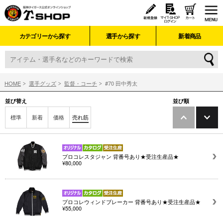
カテゴリーから探す
選手から探す
新着商品
HOME
選手グッズ
監督・コーチ
#70 田中秀太
並び替え
並び順
標準
新着
価格
売れ筋
プロコレスタジャン 背番号あり★受注生産品★
¥80,000
プロコレウィンドブレーカー 背番号あり★受注生産品★
¥55,000