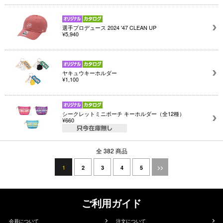
選手プロデュース 2024 '47 CLEAN UP
¥5,940
ヤキュウキーホルダー
¥1,100
シークレットミニポーチ キーホルダー（全12種）
¥660
全 382 商品
1
2
3
4
5
>>
ご利用ガイド
会員について
注文について