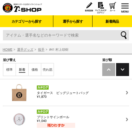
カテゴリーから探す
選手から探す
新着商品
HOME
選手グッズ
投手
#41 村上頌樹
並び替え
並び順
標準
新着
価格
売れ筋
タイガース ビッグジュートバッグ
¥1,870
プリントサインボール
¥1,040