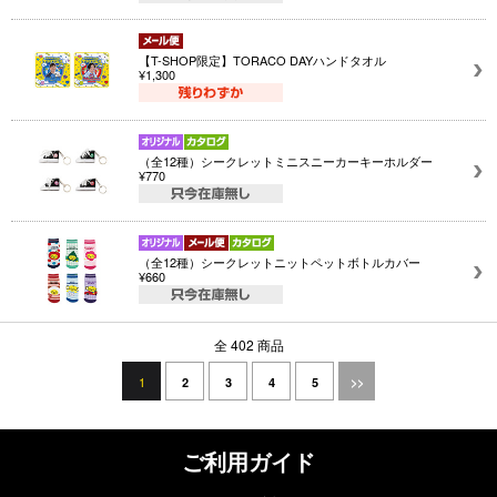
【T-SHOP限定】TORACO DAYハンドタオル
¥1,300
（全12種）シークレットミニスニーカーキーホルダー
¥770
（全12種）シークレットニットペットボトルカバー
¥660
全 402 商品
1
2
3
4
5
>>
ご利用ガイド