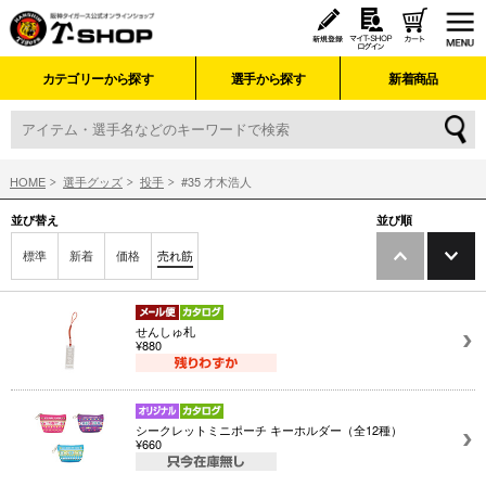
カテゴリーから探す
選手から探す
新着商品
HOME
選手グッズ
投手
#35 才木浩人
並び替え
並び順
標準
新着
価格
売れ筋
せんしゅ札
¥880
シークレットミニポーチ キーホルダー（全12種）
¥660