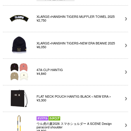
XLARGE×HANSHIN TIGERS MUFFLER TOWEL 2025
¥2,750
XLARGE×HANSHIN TIGERS×NEW ERA BEANIE 2025
¥6,050
47A-CLP-HANTIG
¥4,840
FLAT NECK POUCH HANTIG BLACK＜NEW ERA＞
¥3,300
ウル虎の夏2026 スマホショルダー A SCENE Design
paracord shoulder
¥8,800