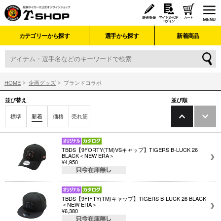
カテゴリーから探す
選手から探す
新着商品
HOME
企画グッズ
ブランドコラボ
並び替え
並び順
標準
新着
価格
売れ筋
TBDS【9FORTY(TM)VSキャップ】TIGERS B-LUCK 26
BLACK＜NEW ERA＞
¥4,950
TBDS【9FIFTY(TM)キャップ】TIGERS B-LUCK 26 BLACK
＜NEW ERA＞
¥6,380