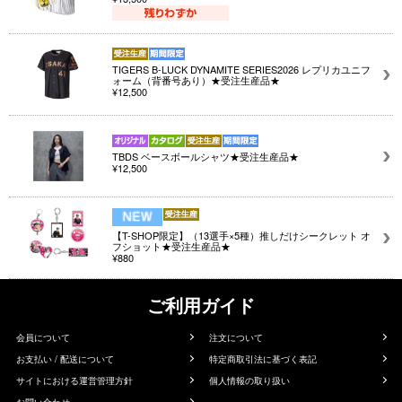
TIGERS B-LUCK DYNAMITE SERIES2026 レプリカユニフ
ォーム（背番号あり）★受注生産品★
¥12,500
TBDS ベースボールシャツ★受注生産品★
¥12,500
【T-SHOP限定】（13選手×5種）推しだけシークレット オ
フショット★受注生産品★
¥880
ご利用ガイド
会員について
注文について
お支払い / 配送について
特定商取引法に基づく表記
サイトにおける運営管理方針
個人情報の取り扱い