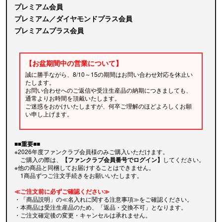
プレミアム会員
プレミアム／ダイヤモンドプラス会員
プレミアムプラス会員
【お盆期間中の営業について】
誠に勝手ながら、8/10～15の期間はお問い合わせ対応を休止い
たします。
お問い合わせへのご返信や受注生産品の納期につきましても、
通常よりお時間を頂戴いたします。
ご迷惑をおかけいたしますが、何卒ご理解のほどよろしくお願
い申し上げます。
■■重要■■
※2026年度ファンクラブ会員様のみご購入いただけます。
ご購入の際は、
【ファンクラブ会員番号でログイン】
してください。
※他の商品と同梱してお届けすることはできません。
1商品ずつご注文手続きをお願いいたします。
≪ご注文前に必ずご確認ください≫
・「商品説明」の≪名入れに関する注意事項≫をご確認ください。
・本商品は受注生産品のため、「返品・交換不可」となります。
・ご注文確定後の変更・キャンセルは承れません。