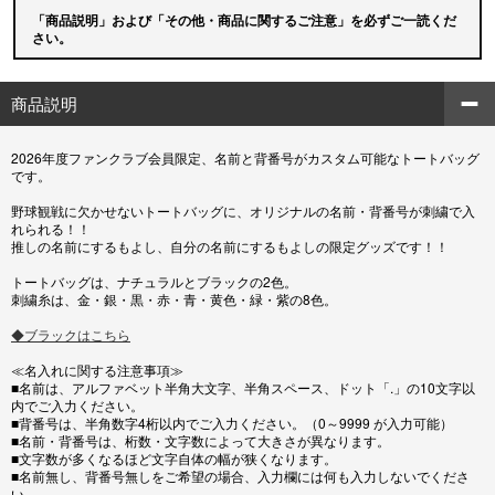
「商品説明」および「その他・商品に関するご注意」を必ずご一読くだ
さい。
商品説明
2026年度ファンクラブ会員限定、名前と背番号がカスタム可能なトートバッグ
です。
野球観戦に欠かせないトートバッグに、オリジナルの名前・背番号が刺繍で入
れられる！！
推しの名前にするもよし、自分の名前にするもよしの限定グッズです！！
トートバッグは、ナチュラルとブラックの2色。
刺繍糸は、金・銀・黒・赤・青・黄色・緑・紫の8色。
◆ブラックはこちら
≪名入れに関する注意事項≫
■名前は、アルファベット半角大文字、半角スペース、ドット「.」の10文字以
内でご入力ください。
■背番号は、半角数字4桁以内でご入力ください。（0～9999 が入力可能）
■名前・背番号は、桁数・文字数によって大きさが異なります。
■文字数が多くなるほど文字自体の幅が狭くなります。
■名前無し、背番号無しをご希望の場合、入力欄には何も入力しないでくださ
い。