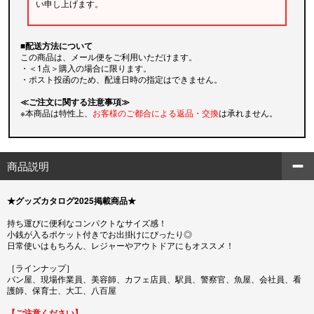
い申し上げます。
■配送方法について
この商品は、メール便をご利用いただけます。
・＜1点＞購入の場合に限ります。
・ポスト投函のため、配達日時の指定はできません。
≪ご注文に関する注意事項≫
※本商品は特性上、
お客様のご都合による返品・交換
は承れません。
商品説明
★グッズカタログ2025掲載商品★
持ち運びに便利なコンパクトなサイズ感！
小銭が入るポケット付きでお出掛けにぴったり◎
日常使いはもちろん、レジャーやアウトドアにもオススメ！
［ラインナップ］
パン屋、現場作業員、美容師、カフェ店員、駅員、警察官、魚屋、会社員、看
護師、保育士、大工、八百屋
【ご注意ください】