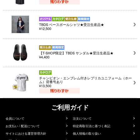
TBDS ベースボールシャツ★受注生産品★
¥12,500
【T-SHOP限定】TBDS サンダル★受注生産品★
¥4,400
チャンピオン・エンブレム付きレプリカユニフォーム（ホー
ム）背番号あり
¥13,500
ご利用ガイド
会員について
注文について
お支払い / 配送について
特定商取引法に基づく表記
サイトにおける運営管理方針
個人情報の取り扱い