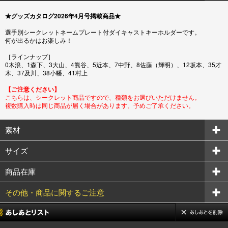
★グッズカタログ2026年4月号掲載商品★
選手別シークレットネームプレート付ダイキャストキーホルダーです。
何が出るかはお楽しみ！
［ラインナップ］
0木浪、1森下、3大山、4熊谷、5近本、7中野、8佐藤（輝明）、12坂本、35才
木、37及川、38小幡、41村上
【ご注意ください】
こちらは、シークレット商品ですので、種類をお選びいただけません。
複数購入時は同じ商品が届く場合があります。予めご了承ください。
素材
サイズ
商品在庫
その他・商品に関するご注意