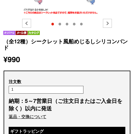
●
●
●
●
●
（全12種）シークレット風船めじるしシリコンバン
ド
¥990
注文数
納期：5～7営業日（ご注文日またはご入金日を
除く）以内に発送
返品・交換について
ギフトラッピング