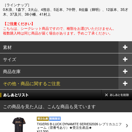
［ラインナップ］
0木浪、1森下、3大山、4熊谷、5近本、7中野、8佐藤（輝明）、12坂本、35才
木、37及川、38小幡、41村上
【ご注意ください】
こちらは、シークレット商品ですので、種類をお選びいただけません。
複数購入時は同じ商品が届く場合があります。予めご了承ください。
素材
サイズ
商品在庫
その他・商品に関するご注意
この商品を見た人は、こんな商品も見ています
TIGERS B-LUCK DYNAMITE SERIES2026 レプリカユニフ
ォーム（背番号あり）★受注生産品★
¥12,500