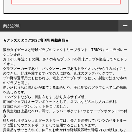
商品説明
★グッズカタログ2025増刊号 掲載商品★
阪神タイガースと野球グラブのファクトリーブランド「TRION」のコラボレー
ション企画。
およそ60年近くもの間、多くの有名ブランドの野球グラブを製造してきたトラ
イオン。
グラブメーカーであり、バッグメーカーであるトライオンだから生み出すこと
のできた、野球を愛するすべての人に贈る、直球のグラブバッグです。
プロ野球選手用にも使われる、素上げグラブレザーを使い、製造方法まで本物
のグラブと同じ。
使い込むうちに味わいが出てくる風合いや、手に馴染むグラブならではの感触
を楽しめます。
コンパクトながら、長財布もすっぽり入るサイズ感。
前面のウェブはオープンポケットとして、スマホなどの出し入れに便利。
背面にもオープンポケットをつけました。
内装生地は上品なベロア調で、ジッパーポケット1つとオープンポケット1つ付
き。
取り外し可能なショルダーストラップは、長さを調整してパンツのベルトルー
プに通してウエストポーチとして使用することもできます。
貴重品をサッと入れて、休日のお出かけや野球観戦時の球場内での移動にちょ