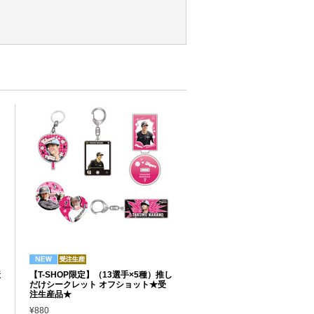
産
【T-SHOP限定】（13選手×5種）推し
だけシークレット オフショット★受
注生産品★
¥880