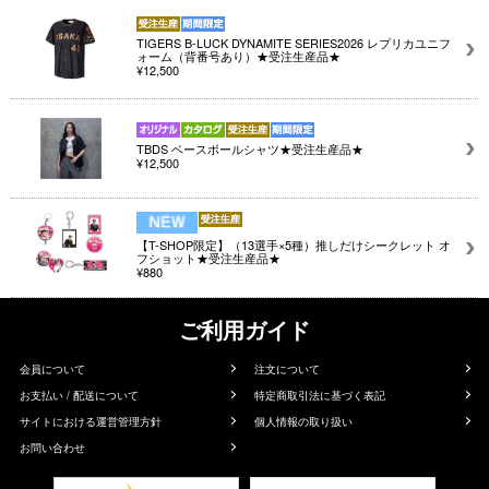
TIGERS B-LUCK DYNAMITE SERIES2026 レプリカユニフ
ォーム（背番号あり）★受注生産品★
¥12,500
TBDS ベースボールシャツ★受注生産品★
¥12,500
【T-SHOP限定】（13選手×5種）推しだけシークレット オ
フショット★受注生産品★
¥880
ご利用ガイド
会員について
注文について
お支払い / 配送について
特定商取引法に基づく表記
サイトにおける運営管理方針
個人情報の取り扱い
お問い合わせ